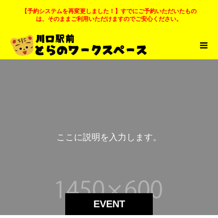
【予約システムを再変更しました！】すでにご予約いただいたもの
は、そのままご利用いただけますのでご安心ください。
こ
こ
に
説
明
を
入
力
し
ま
す
。
EVENT