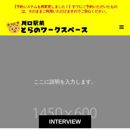
【予約システムを再変更しました！】すでにご予約いただいたもの
は、そのままご利用いただけますのでご安心ください。
こ
こ
に
説
明
を
入
力
し
ま
す
。
INTERVIEW