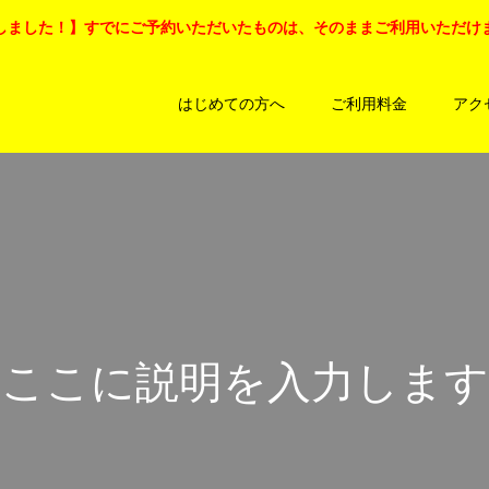
しました！】すでにご予約いただいたものは、そのままご利用いただけ
はじめての方へ
ご利用料金
アク
こ
こ
に
説
明
を
入
力
し
ま
す